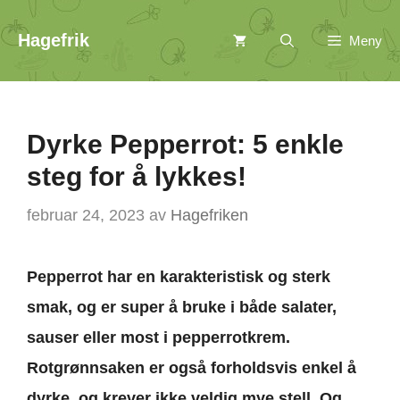
Hopp
Hagefrik
Meny
til
innhold
Dyrke Pepperrot: 5 enkle
steg for å lykkes!
februar 24, 2023
av
Hagefriken
Pepperrot har en karakteristisk og sterk
smak, og er super å bruke i både salater,
sauser eller most i pepperrotkrem.
Rotgrønnsaken er også forholdsvis enkel å
dyrke, og krever ikke veldig mye stell. Og