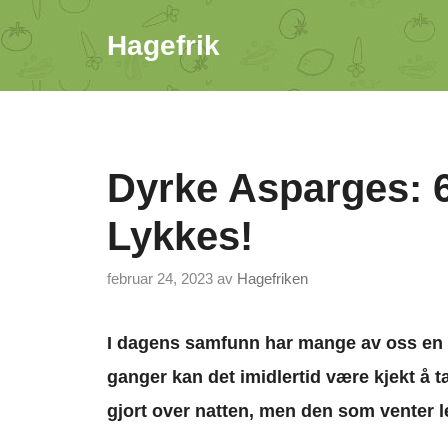
Hopp
Hagefrik
til
innhold
Dyrke Asparges: 6
Lykkes!
februar 24, 2023
av
Hagefriken
I dagens samfunn har mange av oss en f
ganger kan det imidlertid være kjekt å ta
gjort over natten, men den som venter l