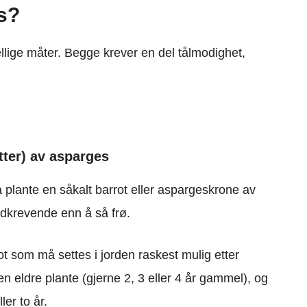
s?
ellige måter. Begge krever en del tålmodighet,
øtter) av asparges
 plante en såkalt barrot eller aspargeskrone av
idkrevende enn å så frø.
rot som må settes i jorden raskest mulig etter
n eldre plante (gjerne 2, 3 eller 4 år gammel), og
ler to år.