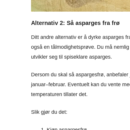
Alternativ 2: Så asparges fra frø
Ditt andre alternativ er å dyrke asparges 
også en tålmodighetsprøve. Du må nemlig reg
utvikler seg til spiseklare asparges.
Dersom du skal så aspargesfrø, anbefaler j
januar–februar. Eventuelt kan du vente med å
temperaturen tillater det.
Slik gjør du det:
Kjøp aspargesfrø