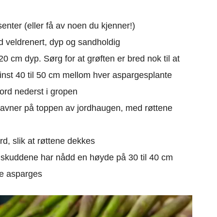
nter (eller få av noen du kjenner!)
ed veldrenert, dyp og sandholdig
 cm dyp. Sørg for at grøften er bred nok til at
minst 40 til 50 cm mellom hver aspargesplante
jord nederst i gropen
 havner på toppen av jordhaugen, med røttene
d, slik at røttene dekkes
r skuddene har nådd en høyde på 30 til 40 cm
re asparges