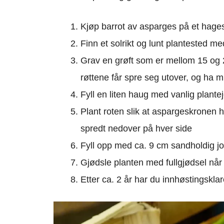
Kjøp barrot av asparges på et hagese
Finn et solrikt og lunt plantested m
Grav en grøft som er mellom 15 og 20
røttene får spre seg utover, og ha 
Fyll en liten haug med vanlig plante
Plant roten slik at aspargeskronen
spredt nedover på hver side
Fyll opp med ca. 9 cm sandholdig jor
Gjødsle planten med fullgjødsel nå
Etter ca. 2 år har du innhøstingskla