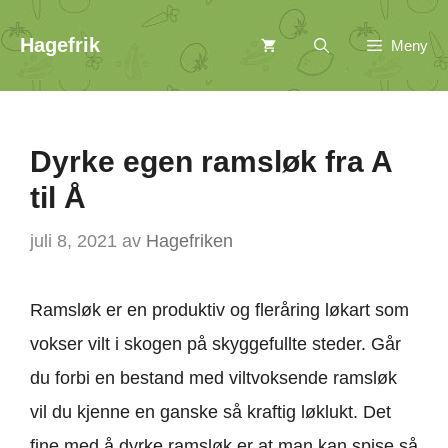
Hopp
Hagefrik
Meny
til
innhold
Dyrke egen ramsløk fra A
til Å
juli 8, 2021
av
Hagefriken
Ramsløk er en produktiv og fleråring løkart som
vokser vilt i skogen på skyggefullte steder. Går
du forbi en bestand med viltvoksende ramsløk
vil du kjenne en ganske så kraftig løklukt. Det
fine med å dyrke ramsløk er at man kan spise så