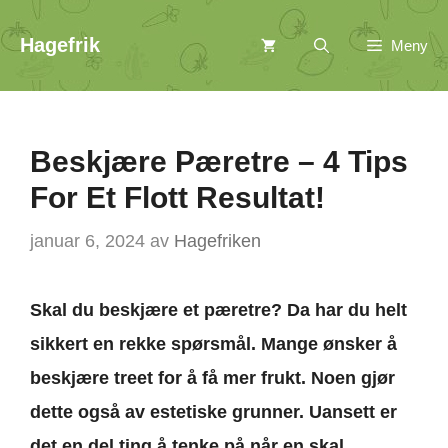
Hopp
Hagefrik
Meny
til
innhold
Beskjære Pæretre – 4 Tips
For Et Flott Resultat!
januar 6, 2024
av
Hagefriken
Skal du beskjære et pæretre? Da har du helt
sikkert en rekke spørsmål. Mange ønsker å
beskjære treet for å få mer frukt. Noen gjør
dette også av estetiske grunner. Uansett er
det en del ting å tenke på når en skal