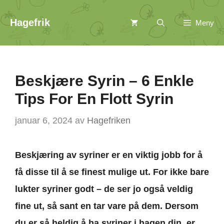
Hopp
Hagefrik
Meny
til
innhold
Beskjære Syrin – 6 Enkle
Tips For En Flott Syrin
januar 6, 2024
av
Hagefriken
Beskjæring av syriner er en viktig jobb for å
få disse til å se finest mulige ut. For ikke bare
lukter syriner godt – de ser jo også veldig
fine ut, så sant en tar vare på dem. Dersom
du er så heldig å ha syriner i hagen din, er