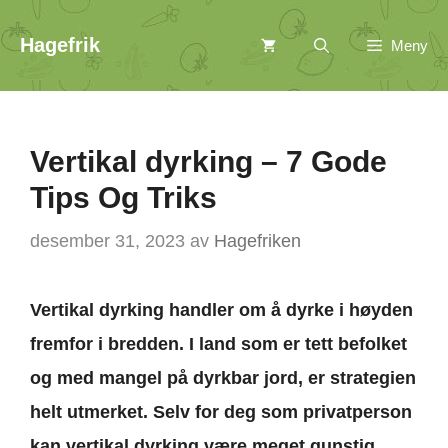
Hopp
Hagefrik
Meny
til
innhold
Vertikal dyrking – 7 Gode
Tips Og Triks
desember 31, 2023
av
Hagefriken
Vertikal dyrking handler om å dyrke i høyden
fremfor i bredden. I land som er tett befolket
og med mangel på dyrkbar jord, er strategien
helt utmerket. Selv for deg som privatperson
kan vertikal dyrking være meget gunstig.