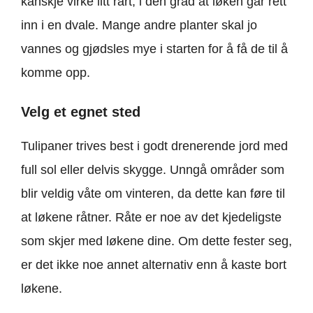
kanskje virke litt rart, i den grad at løken går rett
inn i en dvale. Mange andre planter skal jo
vannes og gjødsles mye i starten for å få de til å
komme opp.
Velg et egnet sted
Tulipaner trives best i godt drenerende jord med
full sol eller delvis skygge. Unngå områder som
blir veldig våte om vinteren, da dette kan føre til
at løkene råtner. Råte er noe av det kjedeligste
som skjer med løkene dine. Om dette fester seg,
er det ikke noe annet alternativ enn å kaste bort
løkene.