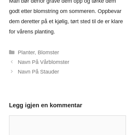
Man bør derfor grave dem opp og tørke dem
godt etter blomstring om sommeren. Oppbevar
dem deretter på et kjølig, tørt sted til de er klare
for vårens planting.
Kategorier
Planter
,
Blomster
Navn På Vårblomster
Navn På Stauder
Legg igjen en kommentar
Kommentar