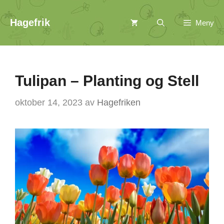
Hopp
Hagefrik
Meny
til
innhold
Tulipan – Planting og Stell
oktober 14, 2023
av
Hagefriken