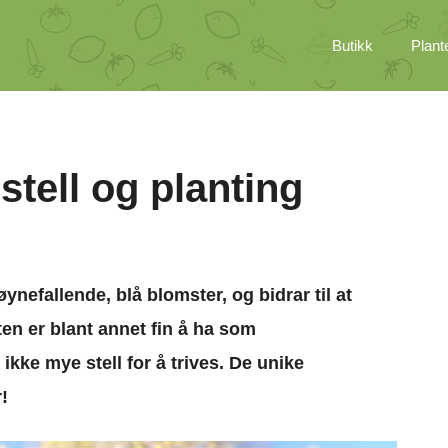
Butikk
Plant
stell og planting
ynefallende, blå blomster, og bidrar til at
nten er blant annet fin å ha som
kke mye stell for å trives. De unike
!