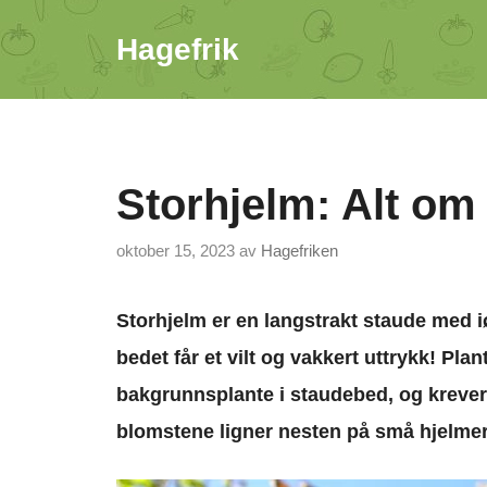
Hopp
Hagefrik
til
innhold
Storhjelm: Alt om 
oktober 15, 2023
av
Hagefriken
Storhjelm er en langstrakt staude med iø
bedet får et vilt og vakkert uttrykk! Pla
bakgrunnsplante i staudebed, og krever i
blomstene ligner nesten på små hjelmer