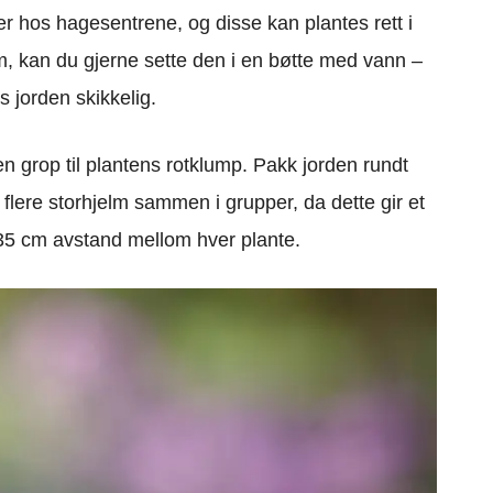
r hos hagesentrene, og disse kan plantes rett i
m, kan du gjerne sette den i en bøtte med vann –
s jorden skikkelig.
en grop til plantens rotklump. Pakk jorden rundt
e flere storhjelm sammen i grupper, da dette gir et
dt 35 cm avstand mellom hver plante.