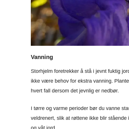
Vanning
Storhjelm foretrekker å stå i jevnt fuktig jo
ikke være behov for ekstra vanning. Planten
hvert fall dersom det jevnlig er nedbør.
I tørre og varme perioder bør du vanne stau
veldrenert, slik at røttene ikke blir stående i
og våt jord.