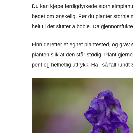
Du kan kjøpe ferdigdyrkede storhjelmplante
bedet om ønskelig. Før du planter storhjel
helt til det slutter å boble. Da gjennomfukte
Finn deretter et egnet plantested, og grav 
planten slik at den står stødig. Plant gjern
pent og helhetlig uttrykk. Ha i så fall run