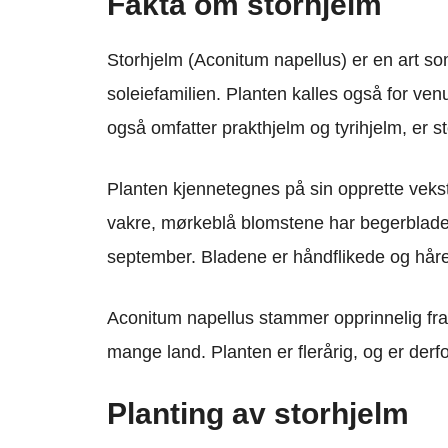
Fakta om storhjelm
Storhjelm (Aconitum napellus) er en art som
soleiefamilien. Planten kalles også for ve
også omfatter prakthjelm og tyrihjelm, er st
Planten kjennetegnes på sin opprette vekst
vakre, mørkeblå blomstene har begerblader
september. Bladene er håndflikede og håre
Aconitum napellus stammer opprinnelig fra 
mange land. Planten er flerårig, og er derf
Planting av storhjelm