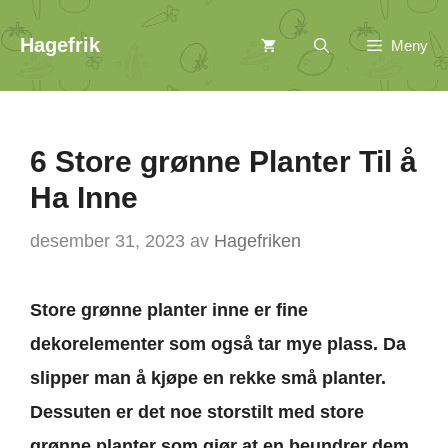
Hopp
Hagefrik
Meny
til
innhold
6 Store grønne Planter Til å
Ha Inne
desember 31, 2023
av
Hagefriken
Store grønne planter inne er fine
dekorelementer som også tar mye plass. Da
slipper man å kjøpe en rekke små planter.
Dessuten er det noe storstilt med store
grønne planter som gjør at en beundrer dem.