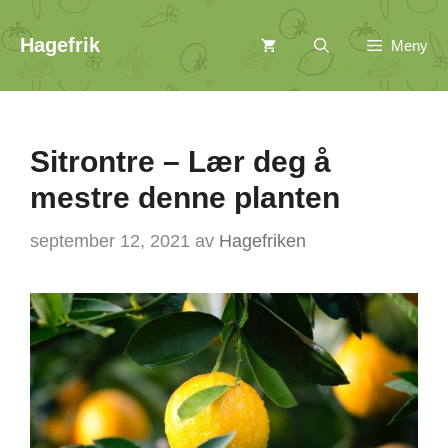
Hopp
Hagefrik
Meny
til
innhold
Sitrontre – Lær deg å
mestre denne planten
september 12, 2021
av
Hagefriken