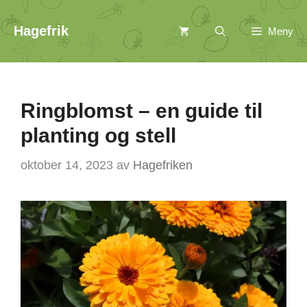
Hopp
Hagefrik
Meny
til
innhold
Ringblomst – en guide til
planting og stell
oktober 14, 2023
av
Hagefriken