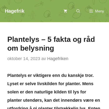
Hopp
Hagefrik
Meny
til
innhold
Plantelys – 5 fakta og råd
om belysning
oktober 14, 2023
av
Hagefriken
Plantelys er viktigere enn du kanskje tror.
Lyset er selve livskilden for planter. Mens
solen er den naturlige kilden til lys for
planter utendørs, kan det innendørs være en
utfordring å gi planter tilstrekkelig lys. Enten