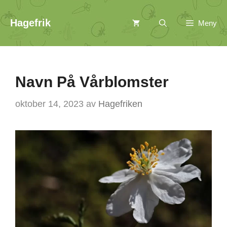
Hopp
Hagefrik
Meny
til
innhold
Navn På Vårblomster
oktober 14, 2023
av
Hagefriken