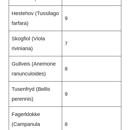
Hestehov (Tussilago
9
farfara)
Skogfiol (Viola
7
riviniana)
Gullveis (Anemone
8
ranunculoides)
Tusenfryd (Bellis
9
perennis)
Fagerklokke
(Campanula
8