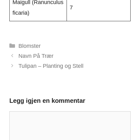
Maigull (Ranunculus
7
ficaria)
Kategorier
Blomster
Navn På Trær
Tulipan – Planting og Stell
Legg igjen en kommentar
Kommentar