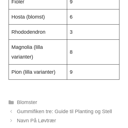
Fioler
9
Hosta (blomst)
6
Rhododendron
3
Magnolia (lilla
8
varianter)
Pion (lilla varianter)
9
Kategorier
Blomster
Gummifiken tre: Guide til Planting og Stell
Navn På Løvtrær