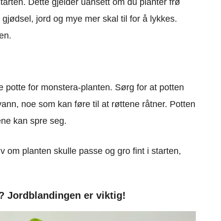
tarten. Dette gjelder uansett om du planter frø
, gjødsel, jord og mye mer skal til for å lykkes.
gen.
potte for monstera-planten. Sørg for at potten
nn, noe som kan føre til at røttene råtner. Potten
tene kan spre seg.
elv om planten skulle passe og gro fint i starten,
? Jordblandingen er viktig!