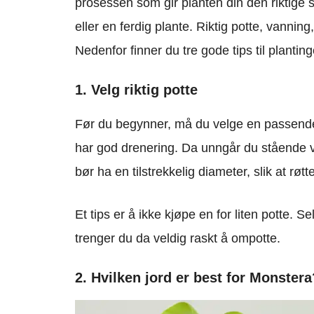
prosessen som gir planten din den riktige s
eller en ferdig plante. Riktig potte, vanning
Nedenfor finner du tre gode tips til plantin
1. Velg riktig potte
Før du begynner, må du velge en passende 
har god drenering. Da unngår du stående va
bør ha en tilstrekkelig diameter, slik at røt
Et tips er å ikke kjøpe en for liten potte. S
trenger du da veldig raskt å ompotte.
2. Hvilken jord er best for Monstera