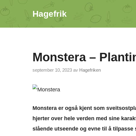
Hopp
Hagefrik
til
innhold
Monstera – Planti
september 10, 2023
av
Hagefriken
Monstera
er også kjent som sveitsostpla
hjerte
r over hele verden med sine karak
slående utseende og evne til å tilpasse 