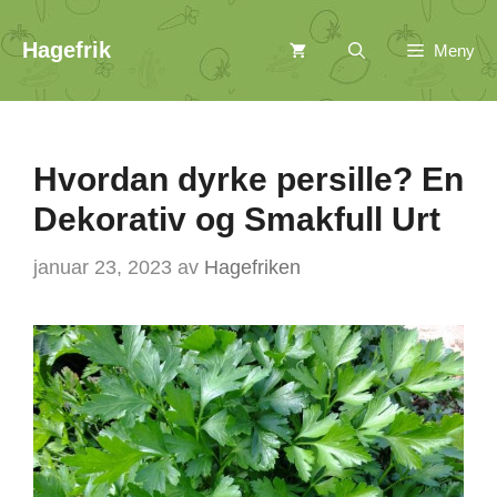
Hopp
Hagefrik
Meny
til
innhold
Hvordan dyrke persille? En
Dekorativ og Smakfull Urt
januar 23, 2023
av
Hagefriken