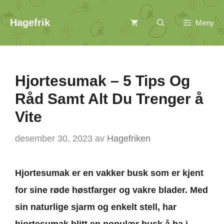
Hopp
Hagefrik
Meny
til
innhold
Hjortesumak – 5 Tips Og
Råd Samt Alt Du Trenger å
Vite
desember 30, 2023
av
Hagefriken
Hjortesumak
er en
vakker busk som er kjent
for sine
røde høstfarger og vakre
blader. Med
sin naturlige sjarm og enkel
t stell, har