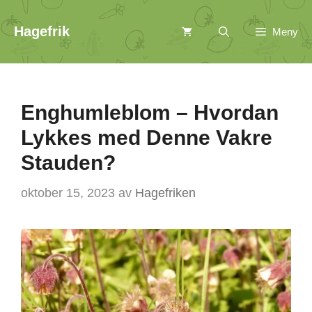
Hopp
Hagefrik
Meny
til
innhold
Enghumleblom – Hvordan
Lykkes med Denne Vakre
Stauden?
oktober 15, 2023
av
Hagefriken