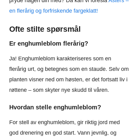
pryde hagen din med? Da kan vi foreslå
Asters –
en flerårig og forfriskende fargeklatt!
Ofte stilte spørsmål
Er enghumleblom flerårig?
Ja! Enghumleblom karakteriseres som en
flerårig urt, og betegnes som en staude. Selv om
planten visner ned om høsten, er det fortsatt liv i
røttene – som skyter nye skudd til våren.
Hvordan stelle enghumleblom?
For stell av enghumleblom, gir riktig jord med
god drenering en god start. Vann jevnlig, og