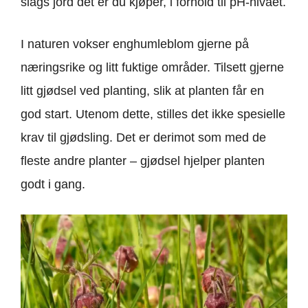
slags jord det er du kjøper, i forhold til pH-nivået.
I naturen vokser enghumleblom gjerne på
næringsrike og litt fuktige områder. Tilsett gjerne
litt gjødsel ved planting, slik at planten får en
god start. Utenom dette, stilles det ikke spesielle
krav til gjødsling. Det er derimot som med de
fleste andre planter – gjødsel hjelper planten
godt i gang.