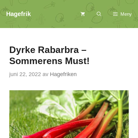
Hopp
Hagefrik
Meny
til
innhold
Dyrke Rabarbra –
Sommerens Must!
juni 22, 2022
av
Hagefriken