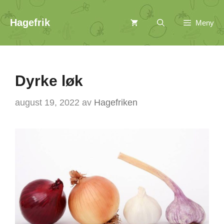
Hopp
Hagefrik
Meny
til
innhold
Dyrke løk
august 19, 2022
av
Hagefriken