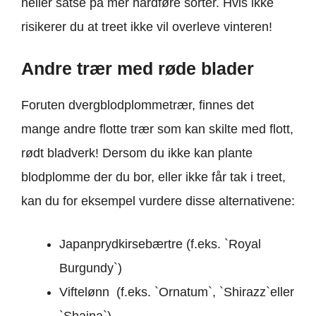
heller satse på mer hardføre sorter. Hvis ikke
risikerer du at treet ikke vil overleve vinteren!
Andre trær med røde blader
Foruten dvergblodplommetrær, finnes det
mange andre flotte trær som kan skilte med flott,
rødt bladverk! Dersom du ikke kan plante
blodplomme der du bor, eller ikke får tak i treet,
kan du for eksempel vurdere disse alternativene:
Japanprydkirsebærtre (f.eks. `Royal
Burgundy`)
Viftelønn (f.eks. `Ornatum`, `Shirazz`eller