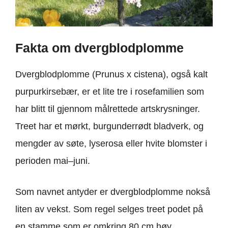
Fakta om dvergblodplomme
Dvergblodplomme (Prunus x cistena), også kalt
purpurkirsebær, er et lite tre i rosefamilien som
har blitt til gjennom målrettede artskrysninger.
Treet har et mørkt, burgunderrødt bladverk, og
mengder av søte, lyserosa eller hvite blomster i
perioden mai–juni.
Som navnet antyder er dvergblodplomme nokså
liten av vekst. Som regel selges treet podet på
en stamme som er omkring 80 cm høy.