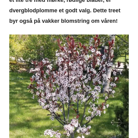
et lite tre med mørke, rødlige blader, er
dvergblodplomme et godt valg. Dette treet
byr også på vakker blomstring om våren!